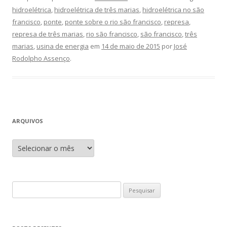
hidroelétrica
,
hidroelétrica de três marias
,
hidroelétrica no são
francisco
,
ponte
,
ponte sobre o rio são francisco
,
represa
,
represa de três marias
,
rio são francisco
,
são francisco
,
três
marias
,
usina de energia
em
14 de maio de 2015
por
José
Rodolpho Assenço
.
ARQUIVOS
A
r
q
u
i
v
o
P
s
e
s
q