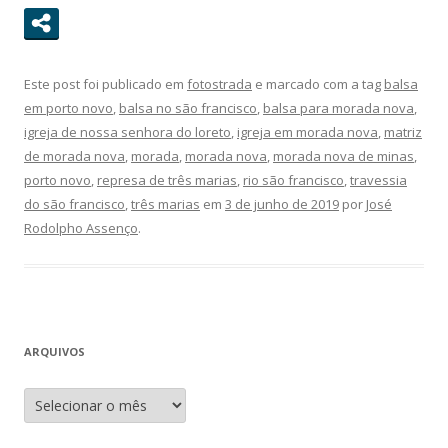
Este post foi publicado em
fotostrada
e marcado com a tag
balsa
em porto novo
,
balsa no são francisco
,
balsa para morada nova
,
igreja de nossa senhora do loreto
,
igreja em morada nova
,
matriz
de morada nova
,
morada
,
morada nova
,
morada nova de minas
,
porto novo
,
represa de três marias
,
rio são francisco
,
travessia
do são francisco
,
três marias
em
3 de junho de 2019
por
José
Rodolpho Assenço
.
ARQUIVOS
A
r
q
u