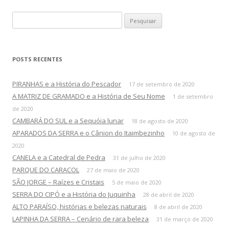
i
v
o
P
s
e
s
q
POSTS RECENTES
u
i
PIRANHAS e a História do Pescador
17 de setembro de 2020
s
A MATRIZ DE GRAMADO e a História de Seu Nome
1 de setembro
a
de 2020
r
CAMBARÁ DO SUL e a Sequóia lunar
18 de agosto de 2020
p
APARADOS DA SERRA e o Cânion do Itaimbezinho
10 de agosto de
o
2020
r
CANELA e a Catedral de Pedra
31 de julho de 2020
:
PARQUE DO CARACOL
27 de maio de 2020
SÃO JORGE – Raízes e Cristais
5 de maio de 2020
SERRA DO CIPÓ e a História do Juquinha
28 de abril de 2020
ALTO PARAÍSO, histórias e belezas naturais
8 de abril de 2020
LAPINHA DA SERRA – Cenário de rara beleza
31 de março de 2020