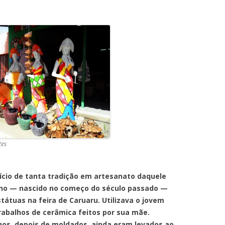
tes
 tanta tradição em artesanato daquele
lino — nascido no começo do século passado —
tátuas na feira de Caruaru. Utilizava o jovem
rabalhos de cerâmica feitos por sua mãe.
hos, depois de moldados, ainda eram levados ao