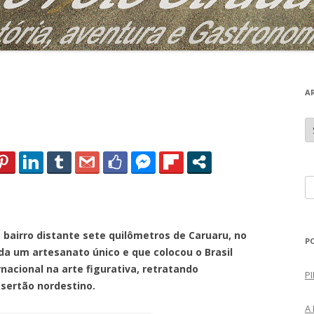
A
A
r
q
u
i
v
o
P
s
e
s
distante sete quilômetros de Caruaru, no
q
P
a um artesanato único e que colocou o Brasil
u
acional na arte figurativa, retratando
i
PI
sertão nordestino.
s
a
A