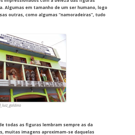
s impressionados com a beleza das figuras
ta. Algumas em tamanho de um ser humano, logo
versas outras, como algumas “namoradeiras”, tudo
l_luiz_galdino
s as figuras lembram sempre as da
ás, muitas imagens aproximam-se daquelas