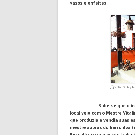
vasos e enfeites.
figuras_e_enfei
Sabe-se que o início de
local veio com o Mestre Vita
que produzia e vendia suas es
mestre sobras do barro dos t
Ressalte-se que esses trabal