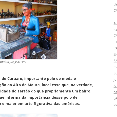
r
d
p
C
o
r
A
:
I
CA
ju
P
20
SÃ
quina_de_escrever
ma
SE
uaru, importante polo de moda e
J
ão ao Alto do Moura, local esse que, na verdade,
AL
idade do sertão do que propriamente um bairro.
na
ue informa da importância desse polo de
LA
o maior em arte figurativa das américas.
b