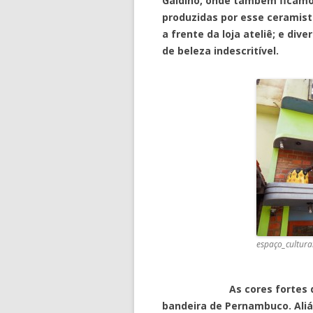
Galdino, onde também ficamo
produzidas por esse ceramis
a frente da loja ateliê; e di
de beleza indescritível.
espaço_cultura
As cores fortes de toda
bandeira de Pernambuco. Ali