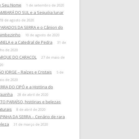
e Seu Nome
1 de setembro de 2020
AMBARÁ DO SUL e a Sequóia lunar
18 de agosto de 2020
PARADOS DA SERRA e o Cânion do
taimbezinho
10 de agosto de 2020
NELA e a Catedral de Pedra
31 de
lho de 2020
ARQUE DO CARACOL
27 de maio de
20
O JORGE – Raízes e Cristais
5 de
io de 2020
RRA DO CIPÓ e a História do
uquinha
28 de abril de 2020
TO PARAÍSO, histórias e belezas
turais
8 de abril de 2020
PINHA DA SERRA – Cenário de rara
eleza
31 de março de 2020