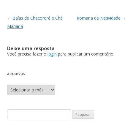
Navegação
←
Baías de Chacororé e Chá
Romana de Natividade
→
de
Mariana
posts
Deixe uma resposta
Você precisa fazer o
login
para publicar um comentário.
ARQUIVOS
A
r
q
u
i
v
o
P
s
e
s