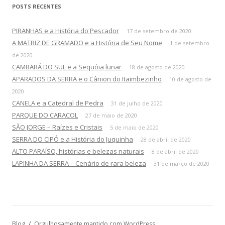
q
POSTS RECENTES
u
i
PIRANHAS e a História do Pescador
17 de setembro de 2020
s
A MATRIZ DE GRAMADO e a História de Seu Nome
1 de setembro
a
de 2020
r
CAMBARÁ DO SUL e a Sequóia lunar
18 de agosto de 2020
p
APARADOS DA SERRA e o Cânion do Itaimbezinho
10 de agosto de
o
2020
r
CANELA e a Catedral de Pedra
31 de julho de 2020
:
PARQUE DO CARACOL
27 de maio de 2020
SÃO JORGE – Raízes e Cristais
5 de maio de 2020
SERRA DO CIPÓ e a História do Juquinha
28 de abril de 2020
ALTO PARAÍSO, histórias e belezas naturais
8 de abril de 2020
LAPINHA DA SERRA – Cenário de rara beleza
31 de março de 2020
Blog
Orgulhosamente mantido com WordPress