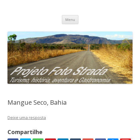
Projeto Foto Strada
Pular
Menu
para
o
conteúdo
Mangue Seco, Bahia
Deixe uma resposta
Compartilhe