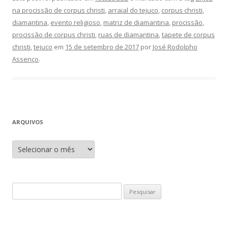
na procissão de corpus christi
,
arraial do tejuco
,
corpus christi
,
diamantina
,
evento religioso
,
matriz de diamantina
,
procissão
,
procissão de corpus christi
,
ruas de diamantina
,
tapete de corpus
christi
,
tejuco
em
15 de setembro de 2017
por
José Rodolpho
Assenço
.
ARQUIVOS
A
r
q
u
i
v
o
P
s
e
s
q