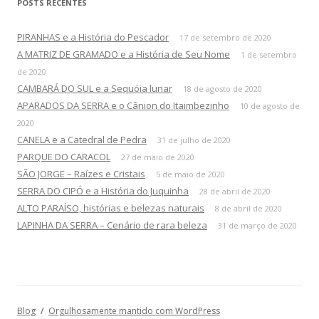
POSTS RECENTES
u
i
PIRANHAS e a História do Pescador
17 de setembro de 2020
s
A MATRIZ DE GRAMADO e a História de Seu Nome
1 de setembro
a
de 2020
r
CAMBARÁ DO SUL e a Sequóia lunar
18 de agosto de 2020
p
APARADOS DA SERRA e o Cânion do Itaimbezinho
10 de agosto de
o
2020
r
CANELA e a Catedral de Pedra
31 de julho de 2020
:
PARQUE DO CARACOL
27 de maio de 2020
SÃO JORGE – Raízes e Cristais
5 de maio de 2020
SERRA DO CIPÓ e a História do Juquinha
28 de abril de 2020
ALTO PARAÍSO, histórias e belezas naturais
8 de abril de 2020
LAPINHA DA SERRA – Cenário de rara beleza
31 de março de 2020
Blog
Orgulhosamente mantido com WordPress