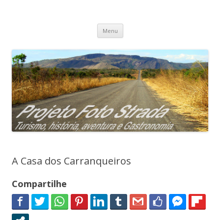
Projeto Foto Strada
Pular
Menu
para
o
conteúdo
A Casa dos Carranqueiros
Compartilhe