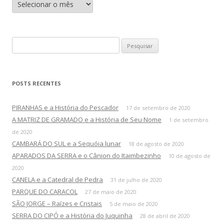
r
q
u
i
v
o
P
s
e
s
q
POSTS RECENTES
u
i
PIRANHAS e a História do Pescador
17 de setembro de 2020
s
A MATRIZ DE GRAMADO e a História de Seu Nome
1 de setembro
a
de 2020
r
CAMBARÁ DO SUL e a Sequóia lunar
18 de agosto de 2020
p
APARADOS DA SERRA e o Cânion do Itaimbezinho
10 de agosto de
o
2020
r
CANELA e a Catedral de Pedra
31 de julho de 2020
:
PARQUE DO CARACOL
27 de maio de 2020
SÃO JORGE – Raízes e Cristais
5 de maio de 2020
SERRA DO CIPÓ e a História do Juquinha
28 de abril de 2020