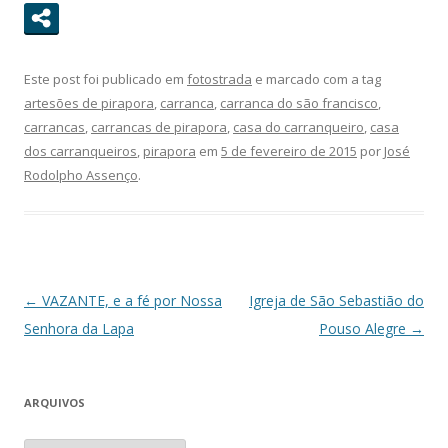
Este post foi publicado em
fotostrada
e marcado com a tag
artesões de pirapora
,
carranca
,
carranca do são francisco
,
carrancas
,
carrancas de pirapora
,
casa do carranqueiro
,
casa
dos carranqueiros
,
pirapora
em
5 de fevereiro de 2015
por
José
Rodolpho Assenço
.
Navegação
←
VAZANTE, e a fé por Nossa
Igreja de São Sebastião do
de
Senhora da Lapa
Pouso Alegre
→
posts
ARQUIVOS
A