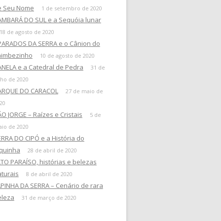
e Seu Nome
1 de setembro de 2020
AMBARÁ DO SUL e a Sequóia lunar
18 de agosto de 2020
PARADOS DA SERRA e o Cânion do
taimbezinho
10 de agosto de 2020
NELA e a Catedral de Pedra
31 de
lho de 2020
ARQUE DO CARACOL
27 de maio de
20
O JORGE – Raízes e Cristais
5 de
io de 2020
RRA DO CIPÓ e a História do
uquinha
28 de abril de 2020
TO PARAÍSO, histórias e belezas
turais
8 de abril de 2020
PINHA DA SERRA – Cenário de rara
eleza
31 de março de 2020