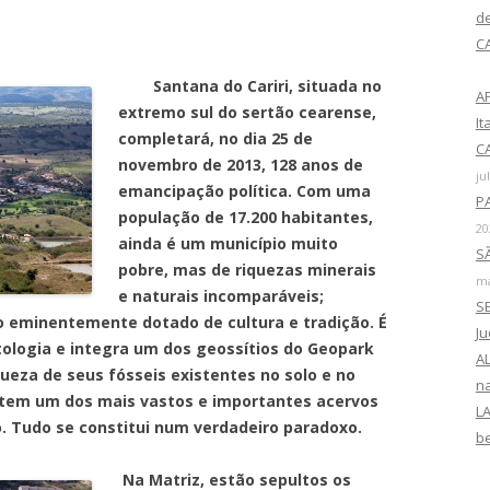
r
d
p
C
o
Santana do Cariri, situada no
r
A
extremo sul do sertão cearense,
:
I
completará, no dia 25 de
CA
novembro de 2013, 128 anos de
ju
emancipação política. Com uma
P
população de 17.200 habitantes,
20
ainda é um município muito
SÃ
pobre, mas de riquezas minerais
ma
e naturais incomparáveis;
SE
vo eminentemente dotado de cultura e tradição. É
J
tologia e integra um dos geossítios do Geopark
AL
queza de seus fósseis existentes no solo e no
na
 tem um dos mais vastos e importantes acervos
LA
. Tudo se constitui num verdadeiro paradoxo.
b
Na Matriz, estão sepultos os