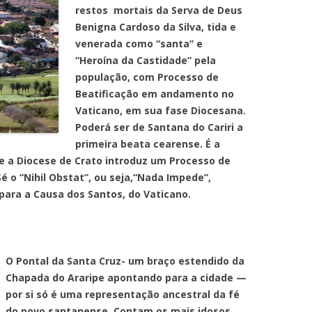
restos mortais da Serva de Deus
Benigna Cardoso da Silva, tida e
venerada como “santa” e
“Heroína da Castidade” pela
população, com Processo de
Beatificação
em andamento no
Vaticano, em sua fase Diocesana.
Poderá ser de Santana do Cariri a
primeira beata cearense. É a
ue a Diocese de Crato introduz um Processo de
é o “Nihil Obstat”, ou seja,“Nada Impede”,
ara a Causa dos Santos, do Vaticano.
O Pontal da Santa Cruz- um braço estendido da
Chapada do Araripe apontando para a cidade —
por si só é uma representação ancestral da fé
do povo santanense. Contam os mais idosos