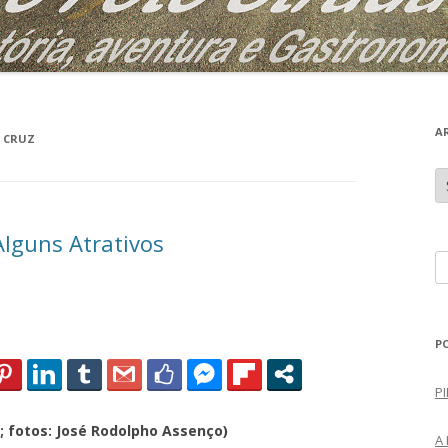
A
 CRUZ
A
r
q
u
i
Alguns Atrativos
v
o
P
s
e
s
q
P
u
i
PI
s
; fotos: José Rodolpho Assenço)
a
A