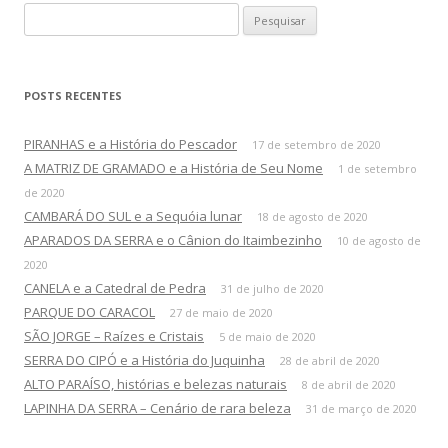
o
P
s
e
s
q
POSTS RECENTES
u
i
PIRANHAS e a História do Pescador
17 de setembro de 2020
s
A MATRIZ DE GRAMADO e a História de Seu Nome
1 de setembro
a
de 2020
r
CAMBARÁ DO SUL e a Sequóia lunar
18 de agosto de 2020
p
APARADOS DA SERRA e o Cânion do Itaimbezinho
10 de agosto de
o
2020
r
CANELA e a Catedral de Pedra
31 de julho de 2020
:
PARQUE DO CARACOL
27 de maio de 2020
SÃO JORGE – Raízes e Cristais
5 de maio de 2020
SERRA DO CIPÓ e a História do Juquinha
28 de abril de 2020
ALTO PARAÍSO, histórias e belezas naturais
8 de abril de 2020
LAPINHA DA SERRA – Cenário de rara beleza
31 de março de 2020