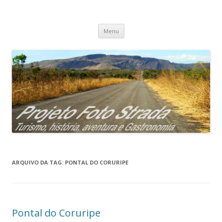
Projeto Foto Strada
Pular
Menu
para
o
conteúdo
ARQUIVO DA TAG:
PONTAL DO CORURIPE
Pontal do Coruripe