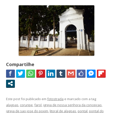
Compartilhe
Este post foi publicado em
fotostrada
e marcado com a tag
alagoas
,
coruripe
,
farol
,
igreja de nossa senhora da conceiçao
,
igreja de sao jose do poxim
,
litoral de alagoas
,
pontal
,
pontal do