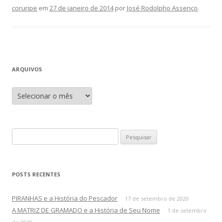
coruripe
em
27 de janeiro de 2014
por
José Rodolpho Assenço
.
ARQUIVOS
A
r
q
u
i
v
o
P
s
e
s
q
POSTS RECENTES
u
i
PIRANHAS e a História do Pescador
17 de setembro de 2020
s
A MATRIZ DE GRAMADO e a História de Seu Nome
1 de setembro
a