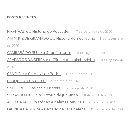
e
s
q
POSTS RECENTES
u
i
PIRANHAS e a História do Pescador
17 de setembro de 2020
s
A MATRIZ DE GRAMADO e a História de Seu Nome
1 de setembro
a
de 2020
r
CAMBARÁ DO SUL e a Sequóia lunar
18 de agosto de 2020
p
APARADOS DA SERRA e o Cânion do Itaimbezinho
10 de agosto de
o
2020
r
CANELA e a Catedral de Pedra
31 de julho de 2020
:
PARQUE DO CARACOL
27 de maio de 2020
SÃO JORGE – Raízes e Cristais
5 de maio de 2020
SERRA DO CIPÓ e a História do Juquinha
28 de abril de 2020
ALTO PARAÍSO, histórias e belezas naturais
8 de abril de 2020
LAPINHA DA SERRA – Cenário de rara beleza
31 de março de 2020