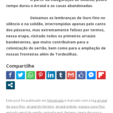
tempo durou o Arraial e as casas abandonadas.
Deixamos as lembranças de Ouro Fino no
silêncio e na solidão, interrompidas apenas pelo canto
dos pássaros, mas extremamente felizes por termos,
nessa etapa, visitado todos os primeiros arraiais
bandeirantes, que muito contribuíram para a
colonização do sertão, bem como para a ampliação de
nossas fronteiras além de Tordesilhas.
Compartilhe
Este post foi publicado em
fotostrada
e marcado com a tag
arraial
de ouro fino
,
arraial do ferreiro
,
arraial extinto
,
espaço ouro fino
,
estrada geral do sertão
,
estrada real
,
ferreiro
,
igreja de nossa