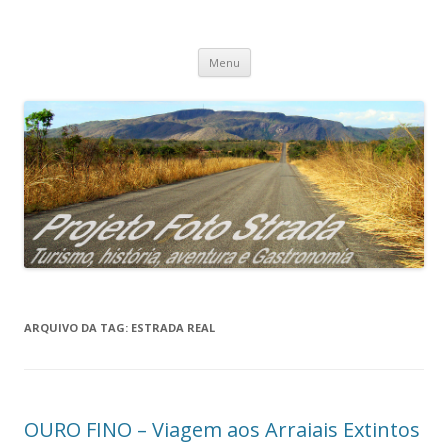
Projeto Foto Strada
Pular
Menu
para
o
conteúdo
ARQUIVO DA TAG:
ESTRADA REAL
OURO FINO – Viagem aos Arraiais Extintos