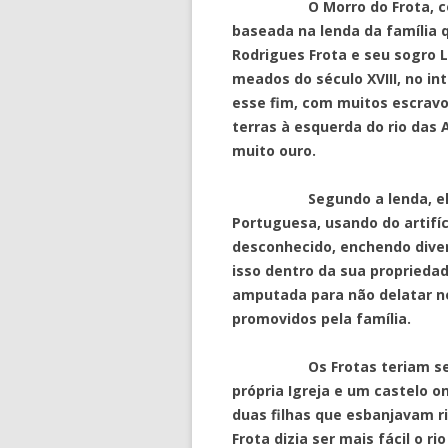
O Morro do Frota, como i
baseada na lenda da família 
Rodrigues Frota e seu sogro L
meados do século XVIII, no in
esse fim, com muitos escravos
terras à esquerda do rio das 
muito ouro.
Segundo a lenda, ele fug
Portuguesa, usando do artifí
desconhecido, enchendo dive
isso dentro da sua proprieda
amputada para não delatar n
promovidos pela família.
Os Frotas teriam se enri
própria Igreja e um castelo 
duas filhas que esbanjavam 
Frota dizia ser mais fácil o r