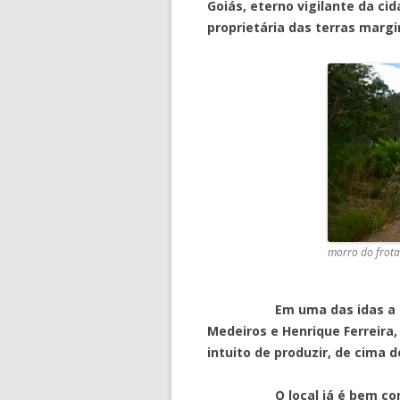
Goiás, eterno vigilante da cid
proprietária das terras marg
morro do frot
Em uma das idas a Pirenó
Medeiros e Henrique Ferreira, 
intuito de produzir, de cima
O local já é bem conheci