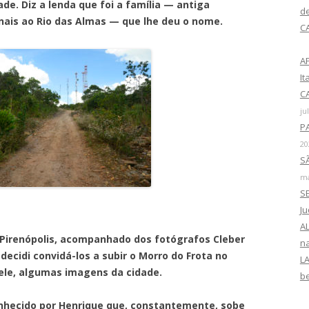
ade. Diz a lenda que foi a família — antiga
r
d
inais ao Rio das Almas — que lhe deu o nome.
p
C
o
r
A
:
I
CA
ju
P
20
SÃ
ma
SE
a
J
AL
polis, acompanhado dos fotógrafos Cleber
na
decidi convidá-los a subir o Morro do Frota no
LA
 dele, algumas imagens da cidade.
b
do por Henrique que, constantemente, sobe