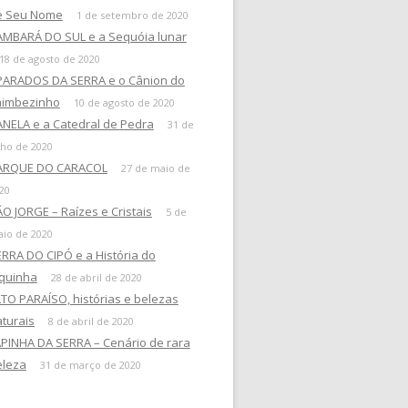
e Seu Nome
1 de setembro de 2020
AMBARÁ DO SUL e a Sequóia lunar
18 de agosto de 2020
PARADOS DA SERRA e o Cânion do
taimbezinho
10 de agosto de 2020
NELA e a Catedral de Pedra
31 de
lho de 2020
ARQUE DO CARACOL
27 de maio de
20
O JORGE – Raízes e Cristais
5 de
io de 2020
RRA DO CIPÓ e a História do
uquinha
28 de abril de 2020
TO PARAÍSO, histórias e belezas
turais
8 de abril de 2020
PINHA DA SERRA – Cenário de rara
eleza
31 de março de 2020