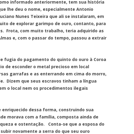
nformado anteriormente, tem sua história
que lhe deu o nome, especialmente Antonio
uciano Nunes Teixeira que ali se instalaram, em
tuito de explorar garimpo de ouro, contanto, para
. Frota, com muito trabalho, teria adquirido as
Almas e, com o passar do tempo, passou a extrair
ia do pagamento do quinto do ouro à Coroa
cio de esconder o metal precioso em local
rsas garrafas e as enterrando em cima do morro,
de. Dizem que seus escravos tinham a língua
em o local nem os procedimentos ilegais
quecido dessa forma, construindo sua
onde morava com a família, composta ainda de
riqueza e ostentação. Conta-se que a esposa do
io subir novamente a serra do que seu ouro