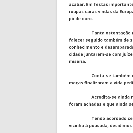
acabar. Em festas important
roupas caras vindas da Euro
pó de ouro.
Tanta ostentação não dur
falecer seguido também de s
conhecimento e desamparadas
cidade juntarem-se com juíze
miséria.
Conta-se também que, po
moças finalizaram a vida ped
Acredita-se ainda na cid
foram achadas e que ainda s
Tendo acordado cedo e 
vizinha à pousada, decidimos 