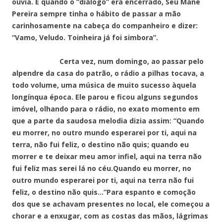
ouvia. E quando o “diálogo” era encerrado, Seu Mané
Pereira sempre tinha o hábito de passar a mão
carinhosamente na cabeça do companheiro e dizer:
“Vamo, Veludo. Toinheira já foi simbora”.
Certa vez, num domingo, ao passar pelo
alpendre da casa do patrão, o rádio a pilhas tocava, a
todo volume, uma música de muito sucesso àquela
longínqua época. Ele parou e ficou alguns segundos
imóvel, olhando para o rádio, no exato momento em
que a parte da saudosa melodia dizia assim: “Quando
eu morrer, no outro mundo esperarei por ti, aqui na
terra, não fui feliz, o destino não quis; quando eu
morrer e te deixar meu amor infiel, aqui na terra não
fui feliz mas serei lá no céu.Quando eu morrer, no
outro mundo esperarei por ti, aqui na terra não fui
feliz, o destino não quis…”Para espanto e comoção
dos que se achavam presentes no local, ele começou a
chorar e a enxugar, com as costas das mãos, lágrimas