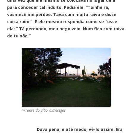
uma vez que ele mesmo se colocava no lugar dela
para conceder tal indulto. Pedia ele: “Toinheira,
vosmecê me perdoe. Tava cum muita raiva e disse
coisa ruim.” E ele mesmo respondia como se fosse
ela: “ Tá perdoado, meu nego veio. Num fico cum raiva
de tu não.”
mirante_do_sitio_almécegas
Dava pena, e até medo, vê-lo assim. Era