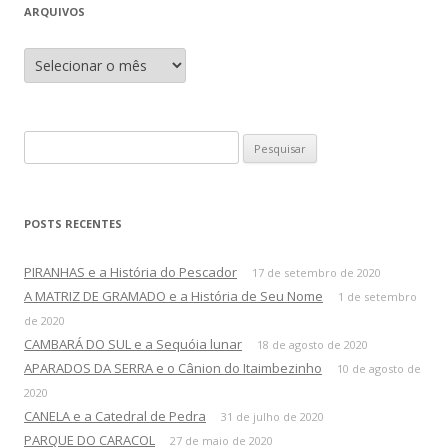
ARQUIVOS
A
r
q
u
i
v
o
P
s
e
s
q
POSTS RECENTES
u
i
PIRANHAS e a História do Pescador
17 de setembro de 2020
s
A MATRIZ DE GRAMADO e a História de Seu Nome
1 de setembro
a
de 2020
r
CAMBARÁ DO SUL e a Sequóia lunar
18 de agosto de 2020
p
APARADOS DA SERRA e o Cânion do Itaimbezinho
10 de agosto de
o
2020
r
CANELA e a Catedral de Pedra
31 de julho de 2020
:
PARQUE DO CARACOL
27 de maio de 2020