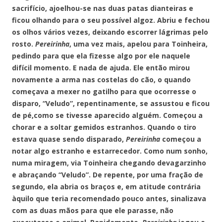
sacrifício, ajoelhou-se nas duas patas dianteiras e
ficou olhando para o seu possível algoz. Abriu e fechou
os olhos vários vezes, deixando escorrer lágrimas pelo
rosto.
Pereirinha
, uma vez mais, apelou para Toinheira,
pedindo para que ela fizesse algo por ele naquele
difícil momento. E nada de ajuda. Ele então mirou
novamente a arma nas costelas do cão, o quando
começava a mexer no gatilho para que ocorresse o
disparo, “Veludo”, repentinamente, se assustou e ficou
de pé,como se tivesse aparecido alguém. Começou a
chorar e a soltar gemidos estranhos. Quando o tiro
estava quase sendo disparado,
Pereirinha
começou a
notar algo estranho e estarrecedor. Como num sonho,
numa miragem, via Toinheira chegando devagarzinho
e abraçando “Veludo”. De repente, por uma fração de
segundo, ela abria os braços e, em atitude contrária
àquilo que teria recomendado pouco antes, sinalizava
com as duas mãos para que ele parasse, não