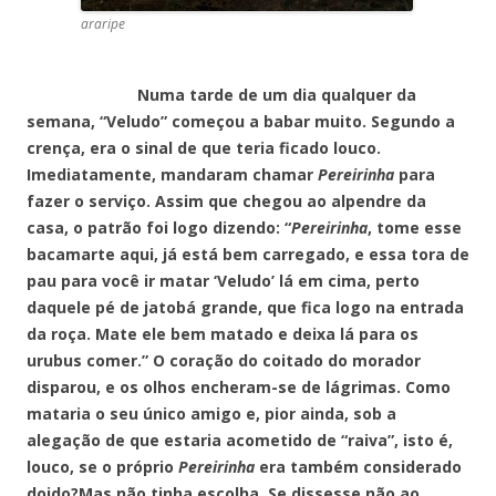
araripe
Numa tarde de um dia qualquer da
semana, “Veludo” começou a babar muito. Segundo a
crença, era o sinal de que teria ficado louco.
Imediatamente, mandaram chamar
Pereirinha
para
fazer o serviço. Assim que chegou ao alpendre da
casa, o patrão foi logo dizendo: “
Pereirinha
, tome esse
bacamarte aqui, já está bem carregado, e essa tora de
pau para você ir matar ‘Veludo’ lá em cima, perto
daquele pé de jatobá grande, que fica logo na entrada
da roça. Mate ele bem matado e deixa lá para os
urubus comer.” O coração do coitado do morador
disparou, e os olhos encheram-se de lágrimas. Como
mataria o seu único amigo e, pior ainda, sob a
alegação de que estaria acometido de “raiva”, isto é,
louco, se o próprio
Pereirinha
era também considerado
doido?Mas não tinha escolha. Se dissesse não ao