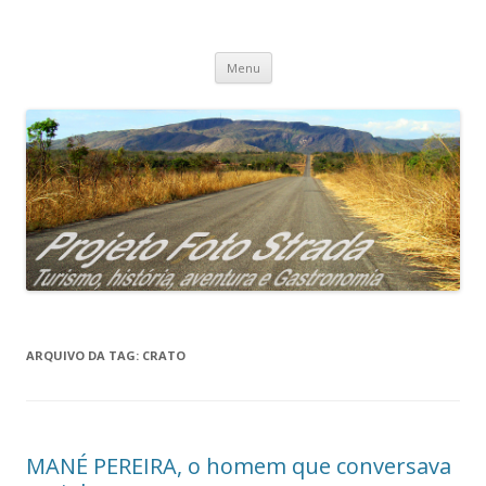
Projeto Foto Strada
Pular
Menu
para
o
conteúdo
ARQUIVO DA TAG:
CRATO
MANÉ PEREIRA, o homem que conversava