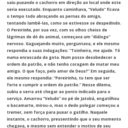
saiu puxando o cachorro em direção ao local onde este
seria executado. Enquanto caminhava, “Veludo” ficava
o tempo todo abraçando as pernas do amigo,
tentando lambê-las, como se estivesse se despedindo.
O
Pereirinha
, por sua vez, com os olhos cheios de
lágrimas de dó do animal, começava um “diálogo”
nervoso. Gaguejando muito, perguntava, e ele mesmo
respondia a suas indagações: “Toinheira, me ajude. Tô
numa enrascada da gota. Num posso desobedecer a
ordem do patrão, e não tenho coragem de matar meu
amigo. O que faço, pelo amor de Deus?” Em seguida,
ele mesmo respondia: “Pereirinha, tu tem que ser
forte e cumprir a ordem do patrão.” Nesse dilema,
subiu a serra até chegar ao ponto indicado para o
serviço. Amarrou “Veludo” no pé de Jatobá, engatilhou
o bacamarte, mirou-o, mas o dedo polegar começou a
tremer, sem força para puxar o gatilho. Naquele
instante, o cachorro, pressentindo que o seu momento
chegava, e mesmo sem entender o motivo de seu