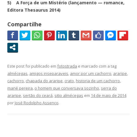
5) A Força de um Mistério (lançamento — romance,
Editora Thesaurus 2014)
Compartilhe
Este post foi publicado em
fotostrada
e marcado com a tag
almécegas
,
amigos inseparaveis
,
amor por um cachorro
,
araripe
,
cachorro
,
chapada do araripe
,
crato
,
historia de um cachorro
,
mané pereira
,
o homem que conversava sozinho
,
serra do
araripe
,
sertão do ceará
,
sitio almécegas
em
14 de maio de 2014
por
José Rodolpho Assenço
.