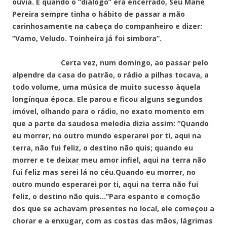
ouvia. E quando o “diálogo” era encerrado, Seu Mané
Pereira sempre tinha o hábito de passar a mão
carinhosamente na cabeça do companheiro e dizer:
“Vamo, Veludo. Toinheira já foi simbora”.
Certa vez, num domingo, ao passar pelo
alpendre da casa do patrão, o rádio a pilhas tocava, a
todo volume, uma música de muito sucesso àquela
longínqua época. Ele parou e ficou alguns segundos
imóvel, olhando para o rádio, no exato momento em
que a parte da saudosa melodia dizia assim: “Quando
eu morrer, no outro mundo esperarei por ti, aqui na
terra, não fui feliz, o destino não quis; quando eu
morrer e te deixar meu amor infiel, aqui na terra não
fui feliz mas serei lá no céu.Quando eu morrer, no
outro mundo esperarei por ti, aqui na terra não fui
feliz, o destino não quis…”Para espanto e comoção
dos que se achavam presentes no local, ele começou a
chorar e a enxugar, com as costas das mãos, lágrimas