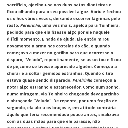
sacrifício, ajoelhou-se nas duas patas dianteiras e
ficou olhando para o seu possível algoz. Abriu e fechou
os olhos vários vezes, deixando escorrer lágrimas pelo
rosto.
Pereirinha
, uma vez mais, apelou para Toinheira,
pedindo para que ela fizesse algo por ele naquele
difícil momento. E nada de ajuda. Ele então mirou
novamente a arma nas costelas do cão, o quando
começava a mexer no gatilho para que ocorresse o
disparo, “Veludo”, repentinamente, se assustou e ficou
de pé,como se tivesse aparecido alguém. Começou a
chorar e a soltar gemidos estranhos. Quando o tiro
estava quase sendo disparado,
Pereirinha
começou a
notar algo estranho e estarrecedor. Como num sonho,
numa miragem, via Toinheira chegando devagarzinho
e abraçando “Veludo”. De repente, por uma fração de
segundo, ela abria os braços e, em atitude contrária
àquilo que teria recomendado pouco antes, sinalizava
com as duas mãos para que ele parasse, não