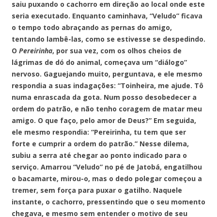
saiu puxando o cachorro em direção ao local onde este
seria executado. Enquanto caminhava, “Veludo” ficava
o tempo todo abraçando as pernas do amigo,
tentando lambê-las, como se estivesse se despedindo.
O
Pereirinha
, por sua vez, com os olhos cheios de
lágrimas de dó do animal, começava um “diálogo”
nervoso. Gaguejando muito, perguntava, e ele mesmo
respondia a suas indagações: “Toinheira, me ajude. Tô
numa enrascada da gota. Num posso desobedecer a
ordem do patrão, e não tenho coragem de matar meu
amigo. O que faço, pelo amor de Deus?” Em seguida,
ele mesmo respondia: “Pereirinha, tu tem que ser
forte e cumprir a ordem do patrão.” Nesse dilema,
subiu a serra até chegar ao ponto indicado para o
serviço. Amarrou “Veludo” no pé de Jatobá, engatilhou
o bacamarte, mirou-o, mas o dedo polegar começou a
tremer, sem força para puxar o gatilho. Naquele
instante, o cachorro, pressentindo que o seu momento
chegava, e mesmo sem entender o motivo de seu