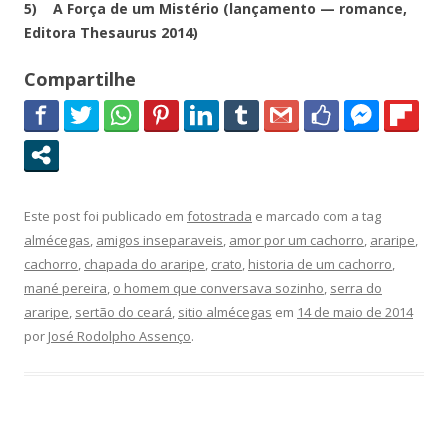
5) A Força de um Mistério (lançamento — romance,
Editora Thesaurus 2014)
Compartilhe
Este post foi publicado em
fotostrada
e marcado com a tag
almécegas
,
amigos inseparaveis
,
amor por um cachorro
,
araripe
,
cachorro
,
chapada do araripe
,
crato
,
historia de um cachorro
,
mané pereira
,
o homem que conversava sozinho
,
serra do
araripe
,
sertão do ceará
,
sitio almécegas
em
14 de maio de 2014
por
José Rodolpho Assenço
.