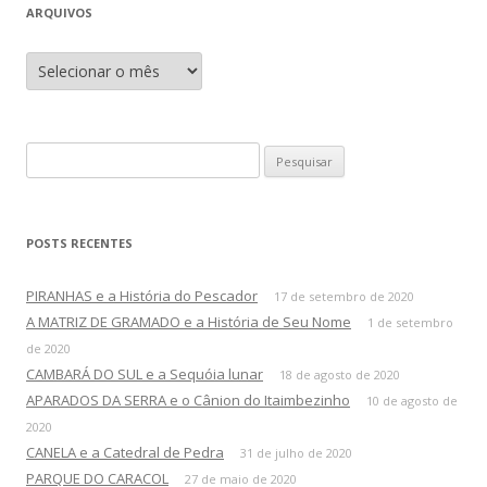
ARQUIVOS
A
r
q
u
i
v
o
P
s
e
s
q
POSTS RECENTES
u
i
PIRANHAS e a História do Pescador
17 de setembro de 2020
s
A MATRIZ DE GRAMADO e a História de Seu Nome
1 de setembro
a
de 2020
r
CAMBARÁ DO SUL e a Sequóia lunar
18 de agosto de 2020
p
APARADOS DA SERRA e o Cânion do Itaimbezinho
10 de agosto de
o
2020
r
CANELA e a Catedral de Pedra
31 de julho de 2020
:
PARQUE DO CARACOL
27 de maio de 2020