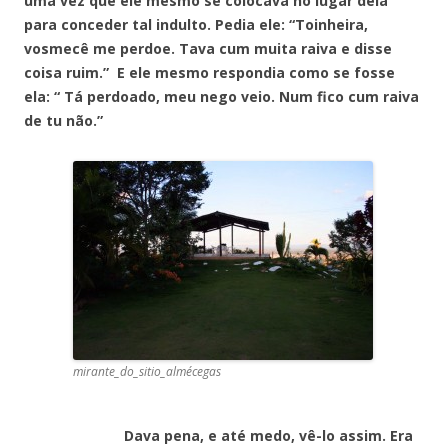
uma vez que ele mesmo se colocava no lugar dela
para conceder tal indulto. Pedia ele: “Toinheira,
vosmecê me perdoe. Tava cum muita raiva e disse
coisa ruim.” E ele mesmo respondia como se fosse
ela: “ Tá perdoado, meu nego veio. Num fico cum raiva
de tu não.”
mirante_do_sitio_almécegas
Dava pena, e até medo, vê-lo assim. Era