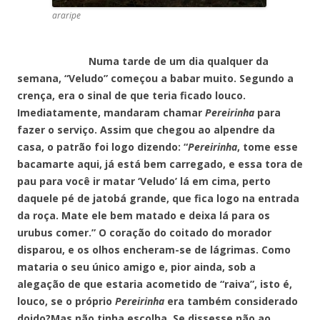
araripe
Numa tarde de um dia qualquer da
semana, “Veludo” começou a babar muito. Segundo a
crença, era o sinal de que teria ficado louco.
Imediatamente, mandaram chamar
Pereirinha
para
fazer o serviço. Assim que chegou ao alpendre da
casa, o patrão foi logo dizendo: “
Pereirinha
, tome esse
bacamarte aqui, já está bem carregado, e essa tora de
pau para você ir matar ‘Veludo’ lá em cima, perto
daquele pé de jatobá grande, que fica logo na entrada
da roça. Mate ele bem matado e deixa lá para os
urubus comer.” O coração do coitado do morador
disparou, e os olhos encheram-se de lágrimas. Como
mataria o seu único amigo e, pior ainda, sob a
alegação de que estaria acometido de “raiva”, isto é,
louco, se o próprio
Pereirinha
era também considerado
doido?Mas não tinha escolha. Se dissesse não ao