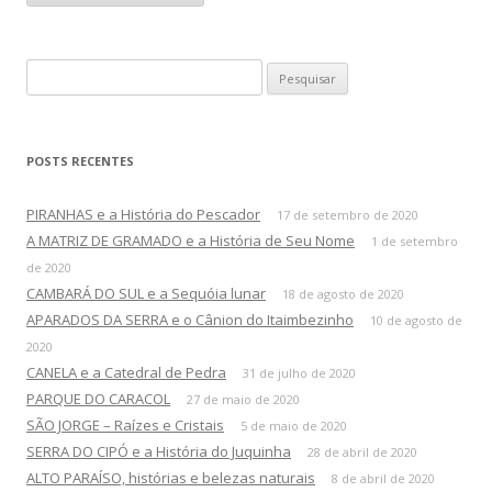
q
u
i
v
o
P
s
e
s
q
POSTS RECENTES
u
i
PIRANHAS e a História do Pescador
17 de setembro de 2020
s
A MATRIZ DE GRAMADO e a História de Seu Nome
1 de setembro
a
de 2020
r
CAMBARÁ DO SUL e a Sequóia lunar
18 de agosto de 2020
p
APARADOS DA SERRA e o Cânion do Itaimbezinho
10 de agosto de
o
2020
r
CANELA e a Catedral de Pedra
31 de julho de 2020
:
PARQUE DO CARACOL
27 de maio de 2020
SÃO JORGE – Raízes e Cristais
5 de maio de 2020
SERRA DO CIPÓ e a História do Juquinha
28 de abril de 2020
ALTO PARAÍSO, histórias e belezas naturais
8 de abril de 2020