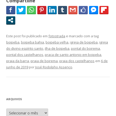
Compartilhe
Este post foi publicado em
fotostrada
e marcado com a tag
boipeba
,
boipeba bahia
,
boipeba velha
,
igreja de boipeba
,
igreja
do divino espírito santo
,
ilha de boipeba
,
pontal do boirema
,
pontal dos castelhanos
,
praça de santo antonio em boipeba
,
praia da barra
,
praia de boirema
,
praia dos castelhanos
em
6 de
junho de 2019
por
José Rodolpho Assenço
.
ARQUIVOS
A
r