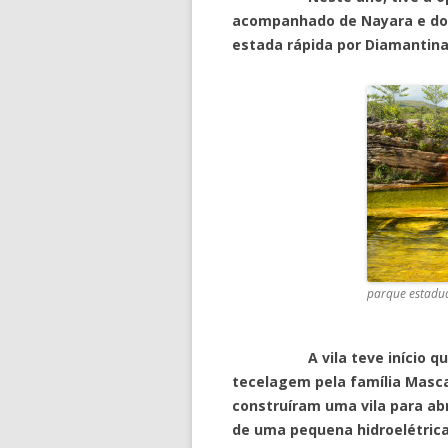
acompanhado de Nayara e do 
estada rápida por Diamantina,
parque estadual
A vila teve início quando
tecelagem pela família Masca
construíram uma vila para abr
de uma pequena hidroelétrica