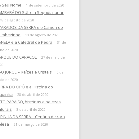
e Seu Nome
1 de setembro de 2020
AMBARÁ DO SUL e a Sequóia lunar
18 de agosto de 2020
PARADOS DA SERRA e o Cânion do
taimbezinho
10 de agosto de 2020
NELA e a Catedral de Pedra
31 de
lho de 2020
ARQUE DO CARACOL
27 de maio de
20
O JORGE – Raízes e Cristais
5 de
io de 2020
RRA DO CIPÓ e a História do
uquinha
28 de abril de 2020
TO PARAÍSO, histórias e belezas
turais
8 de abril de 2020
PINHA DA SERRA – Cenário de rara
eleza
31 de março de 2020