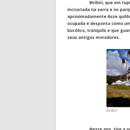
Biribiri, que em tupi-guar
incrustada na serra e no pa
aproximadamente doze quilôm
ocupada e desponta como um p
bucólico, tranquilo e que gu
seus antigos moradores.
biribiri
Neste ano, tive a oportuni