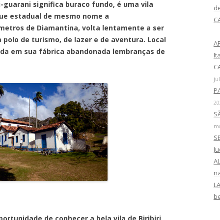
r
ani significa buraco fundo, é uma vila
d
p
rque estadual de mesmo nome a
C
o
etros de Diamantina, volta lentamente a ser
r
olo de turismo, de lazer e de aventura. Local
A
:
arda em sua fábrica abandonada lembranças de
I
CA
ju
P
20
SÃ
ma
SE
J
AL
na
LA
b
dade de conhecer a bela vila de Biribiri