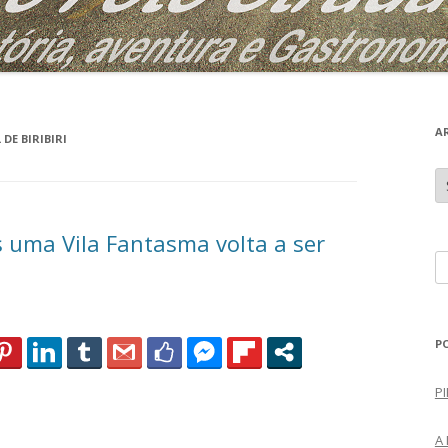
A
DE BIRIBIRI
A
r
q
u
i
s uma Vila Fantasma volta a ser
v
o
P
s
e
s
q
P
u
i
PI
s
a
A