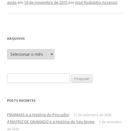
goiás
em
10 de novembro de 2015
por
José Rodolpho Assenço
.
ARQUIVOS
A
r
q
u
i
v
o
P
s
e
s
q
POSTS RECENTES
u
i
PIRANHAS e a História do Pescador
17 de setembro de 2020
s
A MATRIZ DE GRAMADO e a História de Seu Nome
1 de setembro
a
de 2020