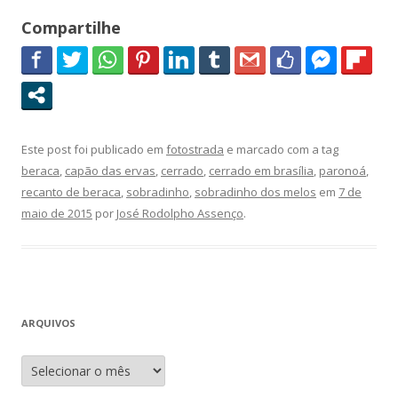
Compartilhe
Este post foi publicado em
fotostrada
e marcado com a tag
beraca
,
capão das ervas
,
cerrado
,
cerrado em brasília
,
paronoá
,
recanto de beraca
,
sobradinho
,
sobradinho dos melos
em
7 de
maio de 2015
por
José Rodolpho Assenço
.
ARQUIVOS
A
r
q