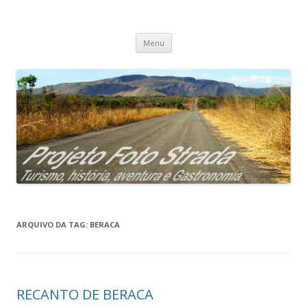
Projeto Foto Strada
Pular
Menu
para
o
conteúdo
ARQUIVO DA TAG:
BERACA
RECANTO DE BERACA