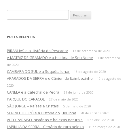
u
i
v
o
P
s
e
s
q
POSTS RECENTES
u
i
PIRANHAS e a História do Pescador
17 de setembro de 2020
s
A MATRIZ DE GRAMADO e a História de Seu Nome
1 de setembro
a
de 2020
r
CAMBARÁ DO SUL e a Sequóia lunar
18 de agosto de 2020
p
APARADOS DA SERRA e o Cânion do Itaimbezinho
10 de agosto de
o
2020
r
CANELA e a Catedral de Pedra
31 de julho de 2020
:
PARQUE DO CARACOL
27 de maio de 2020
SÃO JORGE – Raízes e Cristais
5 de maio de 2020
SERRA DO CIPÓ e a História do Juquinha
28 de abril de 2020
ALTO PARAÍSO, histórias e belezas naturais
8 de abril de 2020
LAPINHA DA SERRA – Cenário de rara beleza
31 de março de 2020